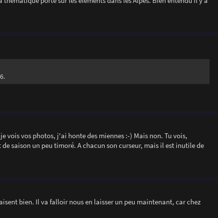
a thématique porte sur les éléments dans les Alpes. Bien entendu il y a
6.
 vois vos photos, j'ai honte des miennes :-) Mais non. Tu vois,
de saison un peu timoré. A chacun son curseur, mais il est inutile de
aisent bien. Il va falloir nous en laisser un peu maintenant, car chez