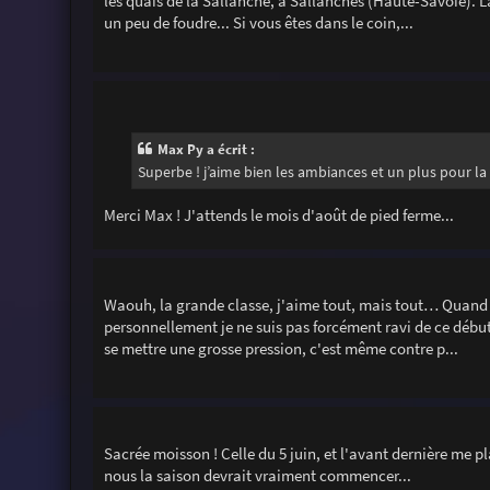
les quais de la Sallanche, à Sallanches (Haute-Savoie). L
un peu de foudre... Si vous êtes dans le coin,...
Max Py a écrit :
Superbe ! j’aime bien les ambiances et un plus pour la 
Merci Max ! J'attends le mois d'août de pied ferme...
Waouh, la grande classe, j'aime tout, mais tout… Quand je
personnellement je ne suis pas forcément ravi de ce début 
se mettre une grosse pression, c'est même contre p...
Sacrée moisson ! Celle du 5 juin, et l'avant dernière me pl
nous la saison devrait vraiment commencer...