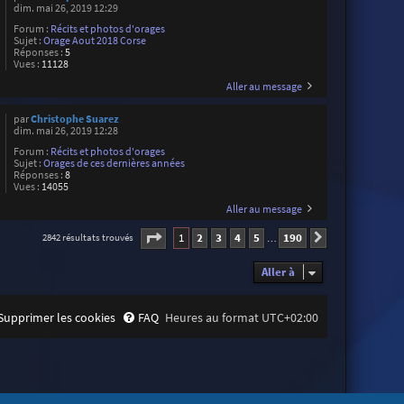
dim. mai 26, 2019 12:29
Forum :
Récits et photos d'orages
Sujet :
Orage Aout 2018 Corse
Réponses :
5
Vues :
11128
Aller au message
par
Christophe Suarez
dim. mai 26, 2019 12:28
Forum :
Récits et photos d'orages
Sujet :
Orages de ces dernières années
Réponses :
8
Vues :
14055
Aller au message
Page
1
sur
190
1
2
3
4
5
190
2842 résultats trouvés
Suivante
…
Aller à
Supprimer les cookies
FAQ
Heures au format
UTC+02:00