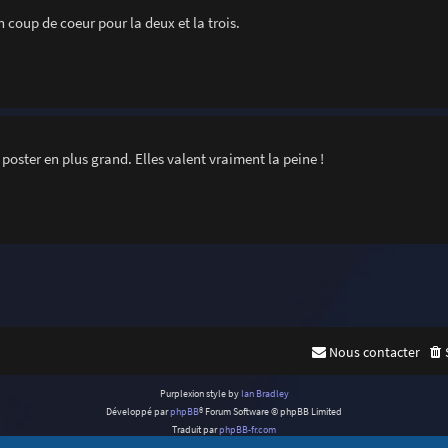
un coup de coeur pour la deux et la trois.
poster en plus grand. Elles valent vraiment la peine !
Nous contacter
Purplexion style by
Ian Bradley
Développé par
phpBB
® Forum Software © phpBB Limited
Traduit par
phpBB-fr.com
Confidentialité
|
Conditions