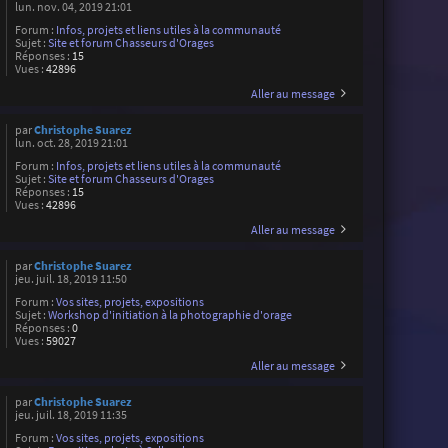
lun. nov. 04, 2019 21:01
Forum :
Infos, projets et liens utiles à la communauté
Sujet :
Site et forum Chasseurs d'Orages
Réponses :
15
Vues :
42896
Aller au message
par
Christophe Suarez
lun. oct. 28, 2019 21:01
Forum :
Infos, projets et liens utiles à la communauté
Sujet :
Site et forum Chasseurs d'Orages
Réponses :
15
Vues :
42896
Aller au message
par
Christophe Suarez
jeu. juil. 18, 2019 11:50
Forum :
Vos sites, projets, expositions
Sujet :
Workshop d'initiation à la photographie d'orage
Réponses :
0
Vues :
59027
Aller au message
par
Christophe Suarez
jeu. juil. 18, 2019 11:35
Forum :
Vos sites, projets, expositions