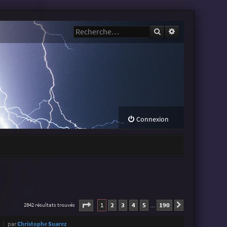
Rechercher
Recherche avanc
Connexion
Page
1
sur
190
1
2
3
4
5
190
2842 résultats trouvés
Suivante
…
par
Christophe Suarez