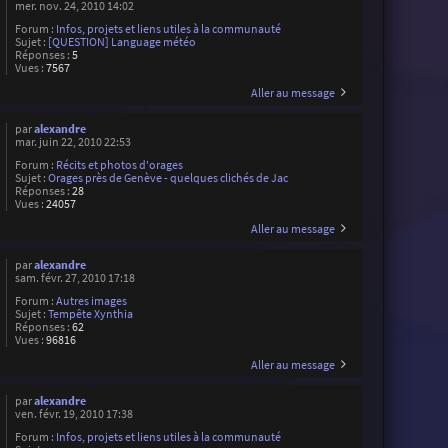
mer. nov. 24, 2010 14:02
Forum :
Infos, projets et liens utiles à la communauté
Sujet :
[QUESTION] Language météo
Réponses :
5
Vues :
7567
Aller au message
par
alexandre
mar. juin 22, 2010 22:53
Forum :
Récits et photos d'orages
Sujet :
Orages près de Genève - quelques clichés de Jac
Réponses :
28
Vues :
24057
Aller au message
par
alexandre
sam. févr. 27, 2010 17:18
Forum :
Autres images
Sujet :
Tempête Xynthia
Réponses :
62
Vues :
96816
Aller au message
par
alexandre
ven. févr. 19, 2010 17:38
Forum :
Infos, projets et liens utiles à la communauté