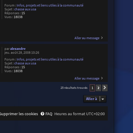
Forum :
Infos, projets et liens utiles à la communauté
Sujet :
chasse aux usa
Réponses :
15
Vues :
18038
Aller au message
par
alexandre
jeu. août 28, 2008 10:26
Forum :
Infos, projets et liens utiles à la communauté
Sujet :
chasse aux usa
Réponses :
15
Vues :
18038
Aller au message
1
2
25 résultats trouvés
Suivante
Aller à
Supprimer les cookies
FAQ
Heures au format
UTC+02:00