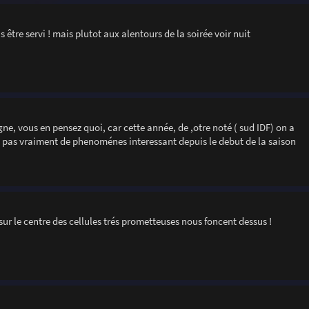
être servi ! mais plutot aux alentours de la soirée voir nuit
ogne, vous en pensez quoi, car cette année, de ,otre noté ( sud IDF) on a
nc pas vraiment de phenoménes interessant depuis le debut de la saison
sur le centre des cellules trés prometteuses nous foncent dessus !