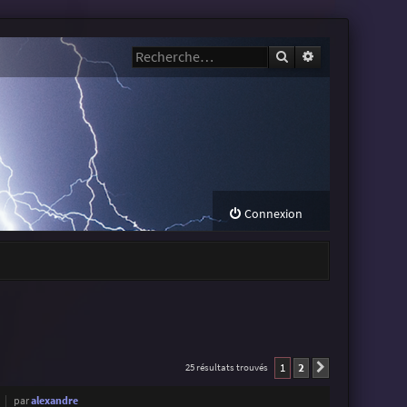
Rechercher
Recherche avanc
Connexion
1
2
25 résultats trouvés
Suivante
par
alexandre