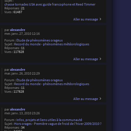
Sujet :
chasse tornades USA avec guide francophone et Reed Timmer
Réponses :
21
Vues :
61487
Aller au message
par
alexandre
mer. janv. 27, 2010 12:16
Forum :
Étude de phénomènes orageux
Sujet :
Record du monde - phénomènes météorologiques
Réponses :
11
Vues :
117828
Aller au message
par
alexandre
mar. janv. 26, 2010 22:29
Forum :
Étude de phénomènes orageux
Sujet :
Record du monde - phénomènes météorologiques
Réponses :
11
Vues :
117828
Aller au message
par
alexandre
mer. janv. 13, 2010 23:26
Forum :
Infos, projets et liens utiles à la communauté
Sujet :
Hors orages - Première vague de froid de l'hiver 2009/2010 ?
Réponses :
34