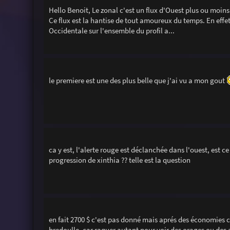
Hello Benoit, Le zonal c'est un flux d'Ouest plus ou moins 
Ce flux est la hantise de tout amoureux du temps. En effet,
Occidentale sur l'ensemble du profil a...
le premiere est une des plus belle que j'ai vu a mon gout
ca y est, l'alerte rouge est déclanchée dans l'ouest, est c
progression de xinthia ?? telle est la question
en fait 2700 $ c'est pas donné mais aprés des économies ca
bredoulle, car raquer autant pour voir des orages ou des a