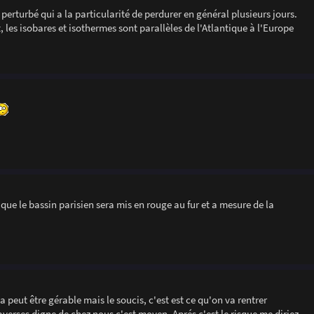
perturbé qui a la particularité de perdurer en général plusieurs jours.
 les isobares et isothermes sont parallèles de l'Atlantique à l'Europe
e que le bassin parisien sera mis en rouge au fur et a mesure de la
 peut être gérable mais le soucis, c'est est ce qu'on va rentrer
verses digne de chez nous c'est moyen. Aprés c'est le risque me diriez