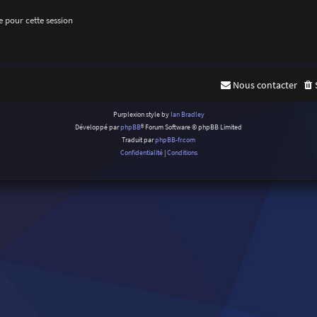
 pour cette session
Nous contacter
Purplexion style by
Ian Bradley
Développé par
phpBB
® Forum Software © phpBB Limited
Traduit par
phpBB-fr.com
Confidentialité
|
Conditions