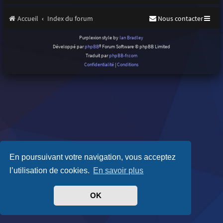
Accueil
Index du forum
Nous contacter
Purplexion style by
Ian Bradley
Développé par
phpBB
® Forum Software © phpBB Limited
Traduit par
phpBB-fr.com
Confidentialité
|
Conditions
En poursuivant votre navigation, vous acceptez
l’utilisation de cookies.
En savoir plus
OK