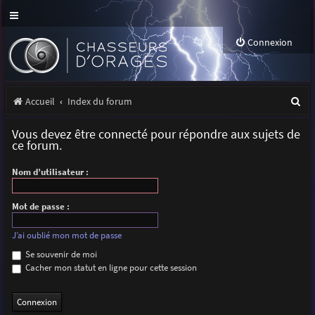
Connexion
R
Accueil
Index du forum
e
Vous devez être connecté pour répondre aux sujets de
c
ce forum.
h
Nom d’utilisateur :
e
r
Mot de passe :
c
J’ai oublié mon mot de passe
h
Se souvenir de moi
Cacher mon statut en ligne pour cette session
e
r