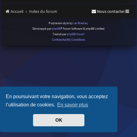
Accueil
Index du forum
Nous contacter
Purplexion style by
Ian Bradley
Développé par
phpBB
® Forum Software © phpBB Limited
Traduit par
phpBB-fr.com
Confidentialité
|
Conditions
En poursuivant votre navigation, vous acceptez
l’utilisation de cookies.
En savoir plus
OK