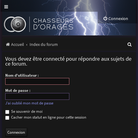
Connexion
R
Accueil
Index du forum
e
Vous devez être connecté pour répondre aux sujets de
c
ce forum.
h
Nom d’utilisateur :
e
r
Mot de passe :
c
J’ai oublié mon mot de passe
h
Se souvenir de moi
Cacher mon statut en ligne pour cette session
e
r