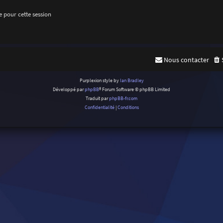
 pour cette session
Nous contacter
Purplexion style by
Ian Bradley
Développé par
phpBB
® Forum Software © phpBB Limited
Traduit par
phpBB-fr.com
Confidentialité
|
Conditions