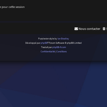
 pour cette session
Nous contacter
Purplexion style by
Ian Bradley
Développé par
phpBB
® Forum Software © phpBB Limited
Traduit par
phpBB-fr.com
Confidentialité
|
Conditions