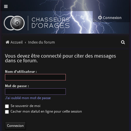
Connexion
R
Accueil
Index du forum
e
Vous devez être connecté pour citer des messages
c
dans ce forum.
h
Nom d’utilisateur :
e
r
Mot de passe :
c
J’ai oublié mon mot de passe
h
Se souvenir de moi
Cacher mon statut en ligne pour cette session
e
r