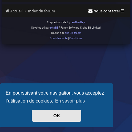
Accueil
Index du forum
Nous contacter
Purplexion style by
Ian Bradley
Développé par
phpBB
® Forum Software © phpBB Limited
Traduit par
phpBB-fr.com
Confidentialité
|
Conditions
En poursuivant votre navigation, vous acceptez
l’utilisation de cookies.
En savoir plus
OK