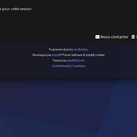
 pour cette session
Nous contacter
Purplexion style by
Ian Bradley
Développé par
phpBB
® Forum Software © phpBB Limited
Traduit par
phpBB-fr.com
Confidentialité
|
Conditions