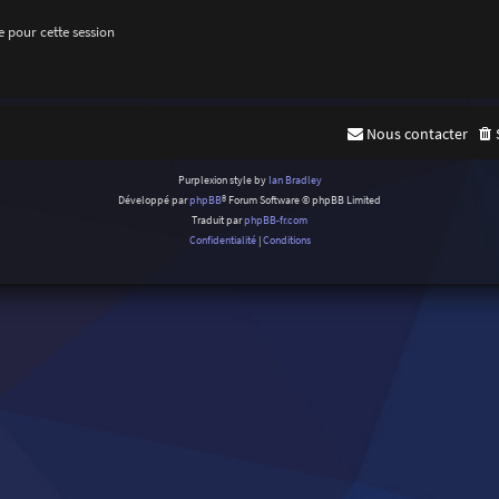
 pour cette session
Nous contacter
Purplexion style by
Ian Bradley
Développé par
phpBB
® Forum Software © phpBB Limited
Traduit par
phpBB-fr.com
Confidentialité
|
Conditions