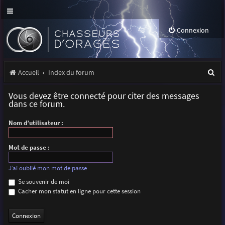
Connexion
R
Accueil
Index du forum
e
Vous devez être connecté pour citer des messages
c
dans ce forum.
h
Nom d’utilisateur :
e
r
Mot de passe :
c
J’ai oublié mon mot de passe
h
Se souvenir de moi
Cacher mon statut en ligne pour cette session
e
r