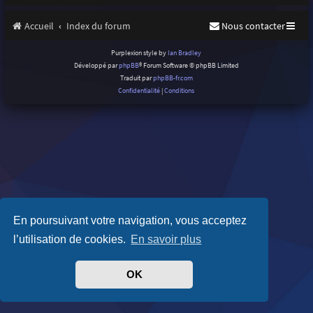
Accueil
Index du forum
Nous contacter
Purplexion style by
Ian Bradley
Développé par
phpBB
® Forum Software © phpBB Limited
Traduit par
phpBB-fr.com
Confidentialité
|
Conditions
En poursuivant votre navigation, vous acceptez
l’utilisation de cookies.
En savoir plus
OK