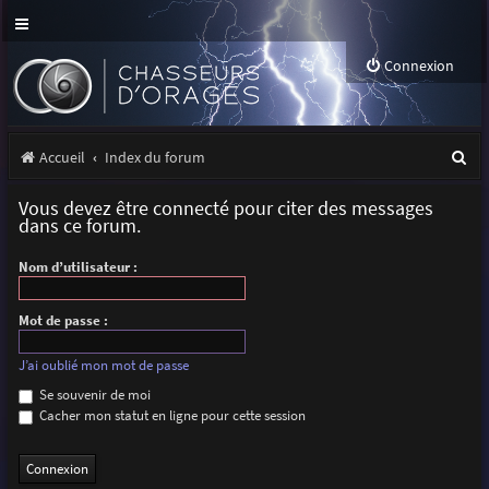
Connexion
R
Accueil
Index du forum
e
Vous devez être connecté pour citer des messages
c
dans ce forum.
h
Nom d’utilisateur :
e
r
Mot de passe :
c
J’ai oublié mon mot de passe
h
Se souvenir de moi
Cacher mon statut en ligne pour cette session
e
r