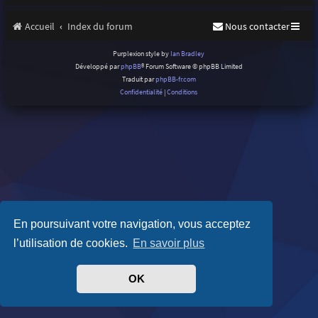
Accueil
Index du forum
Nous contacter
Purplexion style by
Ian Bradley
Développé par
phpBB
® Forum Software © phpBB Limited
Traduit par
phpBB-fr.com
Confidentialité
|
Conditions
En poursuivant votre navigation, vous acceptez
l’utilisation de cookies.
En savoir plus
OK