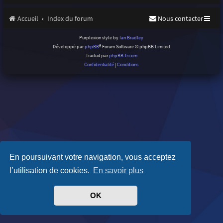
Accueil
Index du forum
Nous contacter
Purplexion style by
Ian Bradley
Développé par
phpBB
® Forum Software © phpBB Limited
Traduit par
phpBB-fr.com
Confidentialité
|
Conditions
En poursuivant votre navigation, vous acceptez
l’utilisation de cookies.
En savoir plus
OK