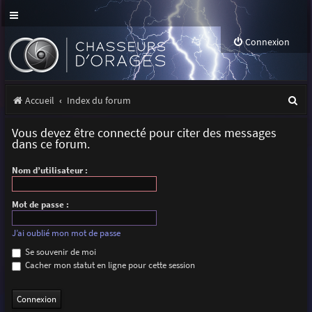
Connexion
R
Accueil
Index du forum
e
Vous devez être connecté pour citer des messages
c
dans ce forum.
h
Nom d’utilisateur :
e
r
Mot de passe :
c
J’ai oublié mon mot de passe
h
Se souvenir de moi
Cacher mon statut en ligne pour cette session
e
r