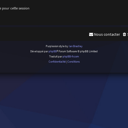
 pour cette session
Nous contacter
Purplexion style by
Ian Bradley
Développé par
phpBB
® Forum Software © phpBB Limited
Traduit par
phpBB-fr.com
Confidentialité
|
Conditions