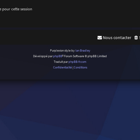
 pour cette session
Nous contacter
Purplexion style by
Ian Bradley
Développé par
phpBB
® Forum Software © phpBB Limited
Traduit par
phpBB-fr.com
Confidentialité
|
Conditions