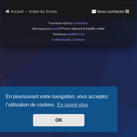
Accueil
Index du forum
Nous contacter
Purplexion style by
Ian Bradley
Développé par
phpBB
® Forum Software © phpBB Limited
Traduit par
phpBB-fr.com
Confidentialité
|
Conditions
En poursuivant votre navigation, vous acceptez
l’utilisation de cookies.
En savoir plus
OK