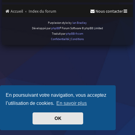
Accueil
Index du forum
Nous contacter
Purplexion style by
Ian Bradley
Développé par
phpBB
® Forum Software © phpBB Limited
Traduit par
phpBB-fr.com
Confidentialité
|
Conditions
En poursuivant votre navigation, vous acceptez
l’utilisation de cookies.
En savoir plus
OK