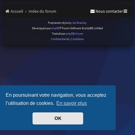
Accueil
Index du forum
Nous contacter
Purplexion style by
Ian Bradley
Développé par
phpBB
® Forum Software © phpBB Limited
Traduit par
phpBB-fr.com
Confidentialité
|
Conditions
En poursuivant votre navigation, vous acceptez
l’utilisation de cookies.
En savoir plus
OK