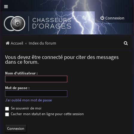
Connexion
R
Accueil
Index du forum
e
Vous devez être connecté pour citer des messages
c
dans ce forum.
h
Nom d’utilisateur :
e
r
Mot de passe :
c
J’ai oublié mon mot de passe
h
Se souvenir de moi
Cacher mon statut en ligne pour cette session
e
r