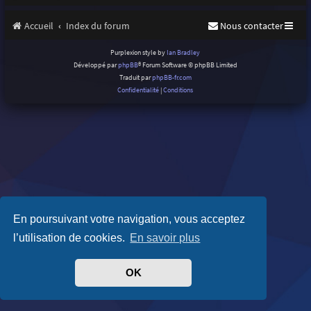
Accueil
Index du forum
Nous contacter
Purplexion style by
Ian Bradley
Développé par
phpBB
® Forum Software © phpBB Limited
Traduit par
phpBB-fr.com
Confidentialité
|
Conditions
En poursuivant votre navigation, vous acceptez
l’utilisation de cookies.
En savoir plus
OK