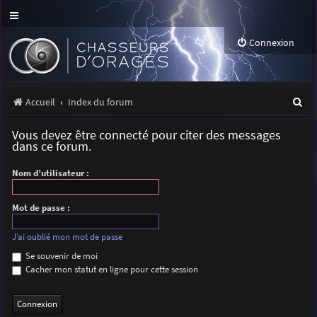
Connexion
R
Accueil
Index du forum
e
Vous devez être connecté pour citer des messages
c
dans ce forum.
h
Nom d’utilisateur :
e
r
Mot de passe :
c
J’ai oublié mon mot de passe
h
Se souvenir de moi
Cacher mon statut en ligne pour cette session
e
r