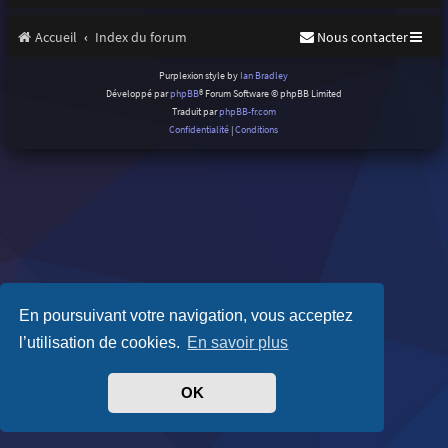
Accueil
Index du forum
Nous contacter
Purplexion style by
Ian Bradley
Développé par
phpBB
® Forum Software © phpBB Limited
Traduit par
phpBB-fr.com
Confidentialité
|
Conditions
En poursuivant votre navigation, vous acceptez
l’utilisation de cookies.
En savoir plus
OK