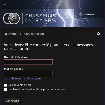
Connexion
R
Accueil
Index du forum
e
Vous devez être connecté pour citer des messages
c
dans ce forum.
h
Nom d’utilisateur :
e
r
Mot de passe :
c
J’ai oublié mon mot de passe
h
Se souvenir de moi
Cacher mon statut en ligne pour cette session
e
r