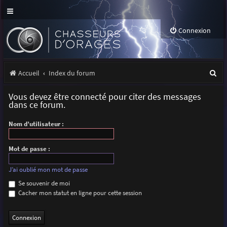
Connexion
R
Accueil
Index du forum
e
Vous devez être connecté pour citer des messages
c
dans ce forum.
h
Nom d’utilisateur :
e
r
Mot de passe :
c
J’ai oublié mon mot de passe
h
Se souvenir de moi
Cacher mon statut en ligne pour cette session
e
r