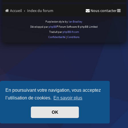
Accueil
Index du forum
Nous contacter
Purplexion style by
Ian Bradley
Développé par
phpBB
® Forum Software © phpBB Limited
Traduit par
phpBB-fr.com
Confidentialité
|
Conditions
En poursuivant votre navigation, vous acceptez
l’utilisation de cookies.
En savoir plus
OK