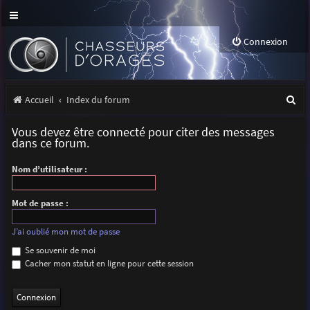
Connexion
R
Accueil
Index du forum
e
Vous devez être connecté pour citer des messages
c
dans ce forum.
h
Nom d’utilisateur :
e
r
Mot de passe :
c
J’ai oublié mon mot de passe
h
Se souvenir de moi
Cacher mon statut en ligne pour cette session
e
r