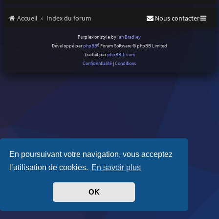
Accueil
Index du forum
Nous contacter
Purplexion style by
Ian Bradley
Développé par
phpBB
® Forum Software © phpBB Limited
Traduit par
phpBB-fr.com
Confidentialité
|
Conditions
En poursuivant votre navigation, vous acceptez
l’utilisation de cookies.
En savoir plus
OK