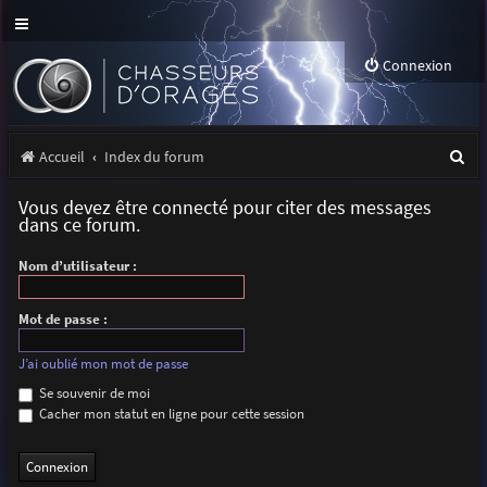
Connexion
R
Accueil
Index du forum
e
Vous devez être connecté pour citer des messages
c
dans ce forum.
h
Nom d’utilisateur :
e
r
Mot de passe :
c
J’ai oublié mon mot de passe
h
Se souvenir de moi
Cacher mon statut en ligne pour cette session
e
r