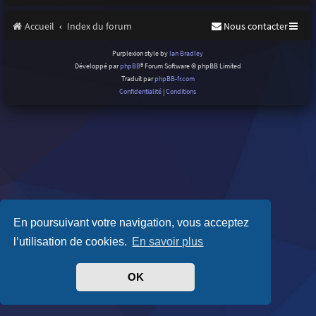
Accueil
Index du forum
Nous contacter
Purplexion style by
Ian Bradley
Développé par
phpBB
® Forum Software © phpBB Limited
Traduit par
phpBB-fr.com
Confidentialité
|
Conditions
En poursuivant votre navigation, vous acceptez
l’utilisation de cookies.
En savoir plus
OK