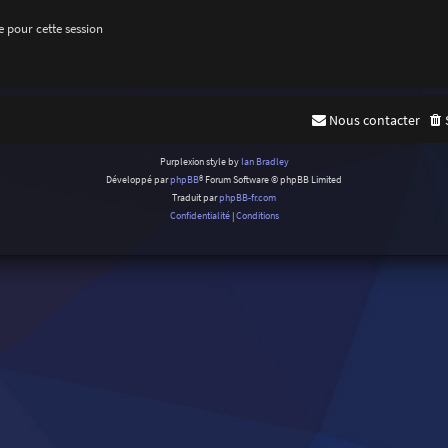
 pour cette session
Nous contacter
Purplexion style by
Ian Bradley
Développé par
phpBB
® Forum Software © phpBB Limited
Traduit par
phpBB-fr.com
Confidentialité
|
Conditions