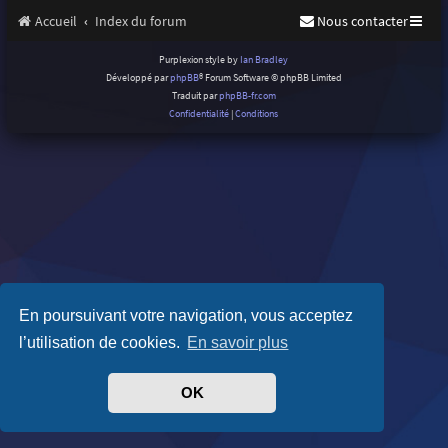
Accueil
Index du forum
Nous contacter
Purplexion style by
Ian Bradley
Développé par
phpBB
® Forum Software © phpBB Limited
Traduit par
phpBB-fr.com
Confidentialité
|
Conditions
En poursuivant votre navigation, vous acceptez
l’utilisation de cookies.
En savoir plus
OK