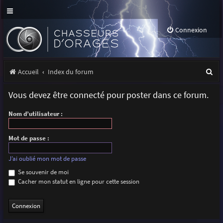
Connexion
R
Accueil
Index du forum
e
Vous devez être connecté pour poster dans ce forum.
c
Nom d’utilisateur :
h
e
Mot de passe :
r
J’ai oublié mon mot de passe
c
Se souvenir de moi
h
Cacher mon statut en ligne pour cette session
e
r