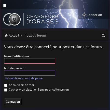
Connexion
R
Accueil
Index du forum
e
Vous devez être connecté pour poster dans ce forum.
c
Nom d’utilisateur :
h
e
Mot de passe :
r
J’ai oublié mon mot de passe
c
Se souvenir de moi
h
Cacher mon statut en ligne pour cette session
e
r