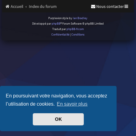
Accueil
Index du forum
Nous contacter
Purplexion style by
Ian Bradley
Développé par
phpBB
® Forum Software © phpBB Limited
Traduit par
phpBB-fr.com
Confidentialité
|
Conditions
En poursuivant votre navigation, vous acceptez
l’utilisation de cookies.
En savoir plus
OK