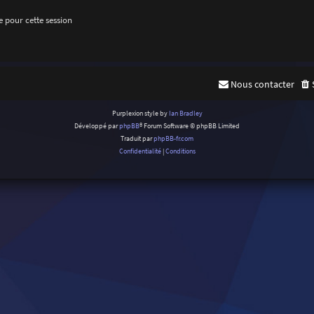
 pour cette session
Nous contacter
Purplexion style by
Ian Bradley
Développé par
phpBB
® Forum Software © phpBB Limited
Traduit par
phpBB-fr.com
Confidentialité
|
Conditions