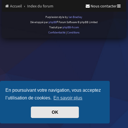
Accueil
Index du forum
Nous contacter
Purplexion style by
Ian Bradley
Développé par
phpBB
® Forum Software © phpBB Limited
Traduit par
phpBB-fr.com
Confidentialité
|
Conditions
En poursuivant votre navigation, vous acceptez
l’utilisation de cookies.
En savoir plus
OK