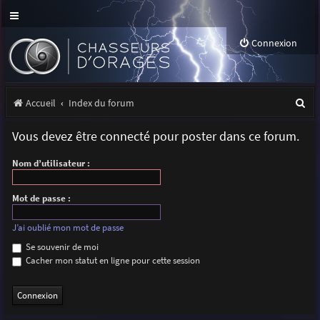
Connexion
R
Accueil
Index du forum
e
Vous devez être connecté pour poster dans ce forum.
c
Nom d’utilisateur :
h
e
Mot de passe :
r
J’ai oublié mon mot de passe
c
Se souvenir de moi
h
Cacher mon statut en ligne pour cette session
e
r