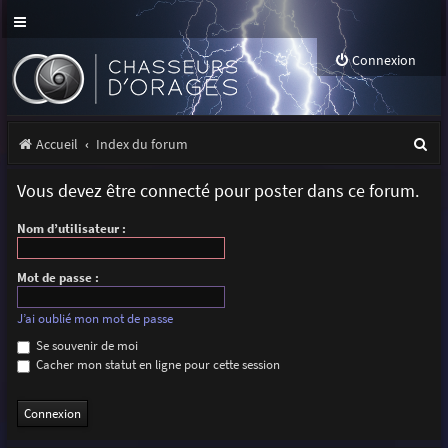
Connexion
R
Accueil
Index du forum
e
Vous devez être connecté pour poster dans ce forum.
c
Nom d’utilisateur :
h
e
Mot de passe :
r
J’ai oublié mon mot de passe
c
Se souvenir de moi
h
Cacher mon statut en ligne pour cette session
e
r