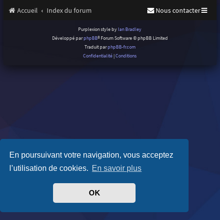
Accueil
Index du forum
Nous contacter
Purplexion style by
Ian Bradley
Développé par
phpBB
® Forum Software © phpBB Limited
Traduit par
phpBB-fr.com
Confidentialité
|
Conditions
En poursuivant votre navigation, vous acceptez
l’utilisation de cookies.
En savoir plus
OK