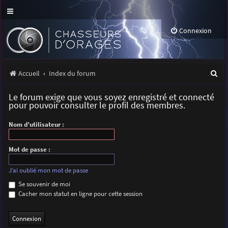
Connexion
R
Accueil
Index du forum
e
Le forum exige que vous soyez enregistré et connecté
c
pour pouvoir consulter le profil des membres.
h
Nom d’utilisateur :
e
r
Mot de passe :
c
J’ai oublié mon mot de passe
h
Se souvenir de moi
Cacher mon statut en ligne pour cette session
e
r