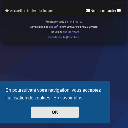
Accueil
Index du forum
Nous contacter
Purplexion style by
Ian Bradley
Développé par
phpBB
® Forum Software © phpBB Limited
Traduit par
phpBB-fr.com
Confidentialité
|
Conditions
En poursuivant votre navigation, vous acceptez
l’utilisation de cookies.
En savoir plus
OK