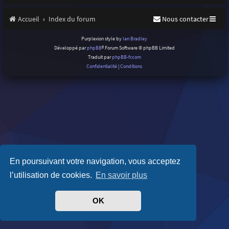
Accueil
Index du forum
Nous contacter
Purplexion style by
Ian Bradley
Développé par
phpBB
® Forum Software © phpBB Limited
Traduit par
phpBB-fr.com
Confidentialité
|
Conditions
En poursuivant votre navigation, vous acceptez
l’utilisation de cookies.
En savoir plus
OK