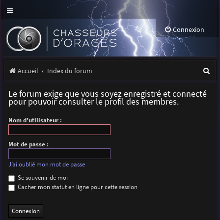
Connexion
R
Accueil
Index du forum
e
Le forum exige que vous soyez enregistré et connecté
c
pour pouvoir consulter le profil des membres.
h
Nom d’utilisateur :
e
r
Mot de passe :
c
J’ai oublié mon mot de passe
h
Se souvenir de moi
Cacher mon statut en ligne pour cette session
e
r