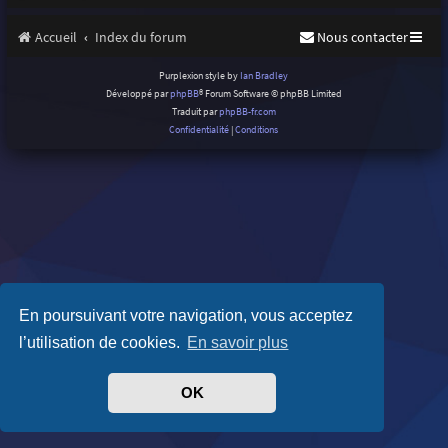
Accueil
Index du forum
Nous contacter
Purplexion style by
Ian Bradley
Développé par
phpBB
® Forum Software © phpBB Limited
Traduit par
phpBB-fr.com
Confidentialité
|
Conditions
En poursuivant votre navigation, vous acceptez
l’utilisation de cookies.
En savoir plus
OK