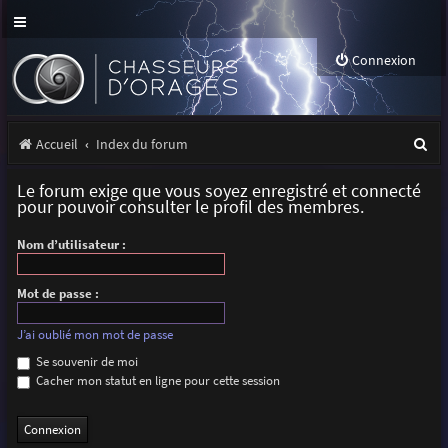
Connexion
R
Accueil
Index du forum
e
Le forum exige que vous soyez enregistré et connecté
c
pour pouvoir consulter le profil des membres.
h
Nom d’utilisateur :
e
r
Mot de passe :
c
J’ai oublié mon mot de passe
h
Se souvenir de moi
Cacher mon statut en ligne pour cette session
e
r