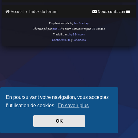
Accueil
Index du forum
Nous contacter
Purplexion style by
Ian Bradley
Développé par
phpBB
® Forum Software © phpBB Limited
Traduit par
phpBB-fr.com
Confidentialité
|
Conditions
En poursuivant votre navigation, vous acceptez
l’utilisation de cookies.
En savoir plus
OK