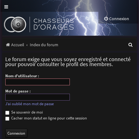
Connexion
R
Accueil
Index du forum
e
Le forum exige que vous soyez enregistré et connecté
c
pour pouvoir consulter le profil des membres.
h
Nom d’utilisateur :
e
r
Mot de passe :
c
J’ai oublié mon mot de passe
h
Se souvenir de moi
Cacher mon statut en ligne pour cette session
e
r