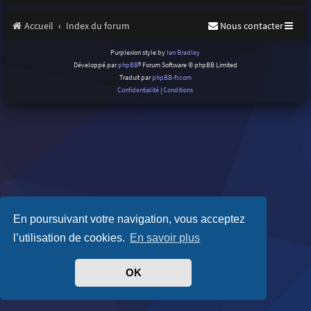
Accueil
Index du forum
Nous contacter
Purplexion style by
Ian Bradley
Développé par
phpBB
® Forum Software © phpBB Limited
Traduit par
phpBB-fr.com
Confidentialité
|
Conditions
En poursuivant votre navigation, vous acceptez
l’utilisation de cookies.
En savoir plus
OK