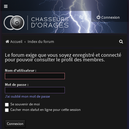
Connexion
R
Accueil
Index du forum
e
Le forum exige que vous soyez enregistré et connecté
c
pour pouvoir consulter le profil des membres.
h
Nom d’utilisateur :
e
r
Mot de passe :
c
J’ai oublié mon mot de passe
h
Se souvenir de moi
Cacher mon statut en ligne pour cette session
e
r