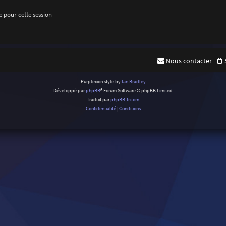
 pour cette session
Nous contacter
Purplexion style by
Ian Bradley
Développé par
phpBB
® Forum Software © phpBB Limited
Traduit par
phpBB-fr.com
Confidentialité
|
Conditions