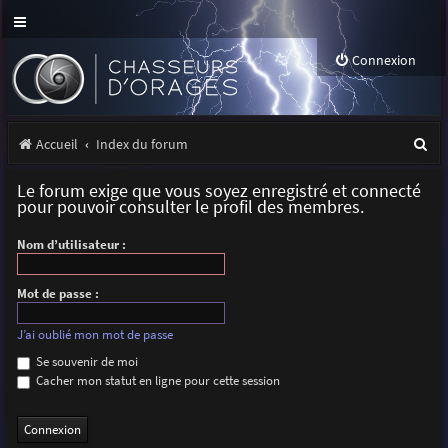
Connexion
R
Accueil
Index du forum
e
Le forum exige que vous soyez enregistré et connecté
c
pour pouvoir consulter le profil des membres.
h
Nom d’utilisateur :
e
r
Mot de passe :
c
J’ai oublié mon mot de passe
h
Se souvenir de moi
Cacher mon statut en ligne pour cette session
e
r