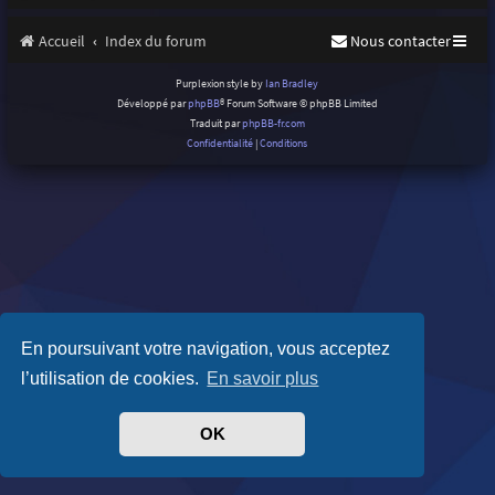
Accueil
Index du forum
Nous contacter
Purplexion style by
Ian Bradley
Développé par
phpBB
® Forum Software © phpBB Limited
Traduit par
phpBB-fr.com
Confidentialité
|
Conditions
En poursuivant votre navigation, vous acceptez
l’utilisation de cookies.
En savoir plus
OK