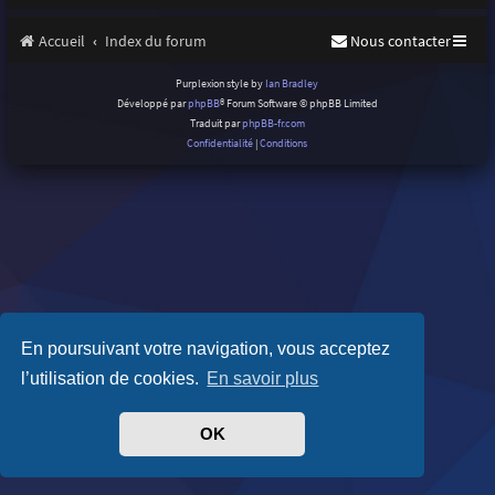
Accueil
Index du forum
Nous contacter
Purplexion style by
Ian Bradley
Développé par
phpBB
® Forum Software © phpBB Limited
Traduit par
phpBB-fr.com
Confidentialité
|
Conditions
En poursuivant votre navigation, vous acceptez
l’utilisation de cookies.
En savoir plus
OK