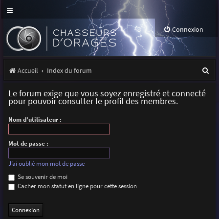
Connexion
R
Accueil
Index du forum
e
Le forum exige que vous soyez enregistré et connecté
c
pour pouvoir consulter le profil des membres.
h
Nom d’utilisateur :
e
r
Mot de passe :
c
J’ai oublié mon mot de passe
h
Se souvenir de moi
Cacher mon statut en ligne pour cette session
e
r