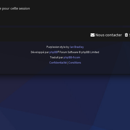
 pour cette session
Nous contacter
Purplexion style by
Ian Bradley
Développé par
phpBB
® Forum Software © phpBB Limited
Traduit par
phpBB-fr.com
Confidentialité
|
Conditions