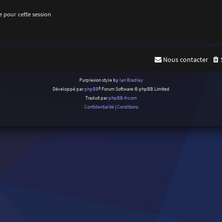
 pour cette session
Nous contacter
Purplexion style by
Ian Bradley
Développé par
phpBB
® Forum Software © phpBB Limited
Traduit par
phpBB-fr.com
Confidentialité
|
Conditions