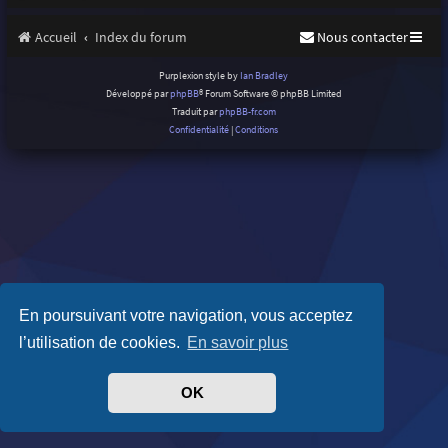
Accueil
Index du forum
Nous contacter
Purplexion style by
Ian Bradley
Développé par
phpBB
® Forum Software © phpBB Limited
Traduit par
phpBB-fr.com
Confidentialité
|
Conditions
En poursuivant votre navigation, vous acceptez
l’utilisation de cookies.
En savoir plus
OK