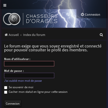
Connexion
R
Accueil
Index du forum
e
Le forum exige que vous soyez enregistré et connecté
c
pour pouvoir consulter le profil des membres.
h
Nom d’utilisateur :
e
r
Mot de passe :
c
J’ai oublié mon mot de passe
h
Se souvenir de moi
Cacher mon statut en ligne pour cette session
e
r