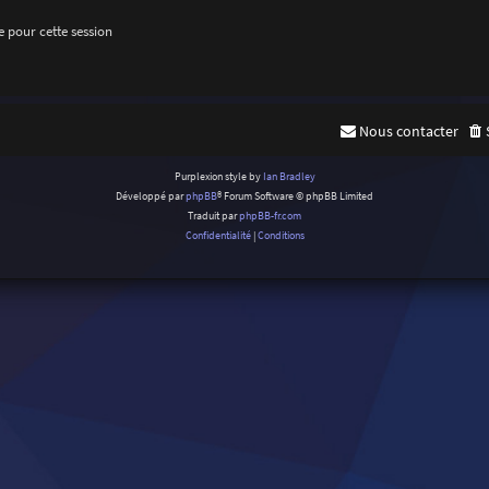
 pour cette session
Nous contacter
Purplexion style by
Ian Bradley
Développé par
phpBB
® Forum Software © phpBB Limited
Traduit par
phpBB-fr.com
Confidentialité
|
Conditions