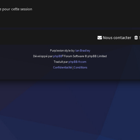
 pour cette session
Nous contacter
Purplexion style by
Ian Bradley
Développé par
phpBB
® Forum Software © phpBB Limited
Traduit par
phpBB-fr.com
Confidentialité
|
Conditions