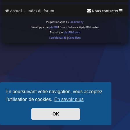
Accueil
Index du forum
Nous contacter
Purplexion style by
Ian Bradley
Développé par
phpBB
® Forum Software © phpBB Limited
Traduit par
phpBB-fr.com
Confidentialité
|
Conditions
En poursuivant votre navigation, vous acceptez
l’utilisation de cookies.
En savoir plus
OK