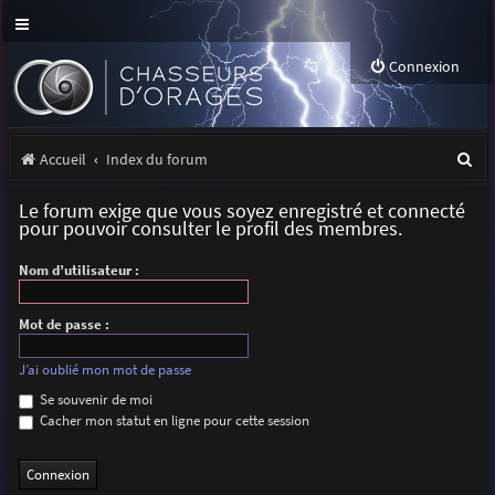
Connexion
R
Accueil
Index du forum
e
Le forum exige que vous soyez enregistré et connecté
c
pour pouvoir consulter le profil des membres.
h
Nom d’utilisateur :
e
r
Mot de passe :
c
J’ai oublié mon mot de passe
h
Se souvenir de moi
Cacher mon statut en ligne pour cette session
e
r