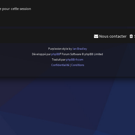
 pour cette session
Nous contacter
Purplexion style by
Ian Bradley
Développé par
phpBB
® Forum Software © phpBB Limited
Traduit par
phpBB-fr.com
Confidentialité
|
Conditions