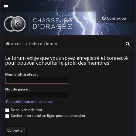
Connexion
R
Accueil
Index du forum
e
Le forum exige que vous soyez enregistré et connecté
c
pour pouvoir consulter le profil des membres.
h
Nom d’utilisateur :
e
r
Mot de passe :
c
J’ai oublié mon mot de passe
h
Se souvenir de moi
Cacher mon statut en ligne pour cette session
e
r