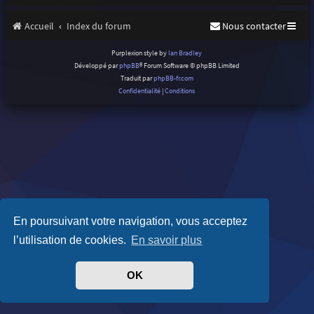
Accueil
Index du forum
Nous contacter
Purplexion style by
Ian Bradley
Développé par
phpBB
® Forum Software © phpBB Limited
Traduit par
phpBB-fr.com
Confidentialité
|
Conditions
En poursuivant votre navigation, vous acceptez
l’utilisation de cookies.
En savoir plus
OK