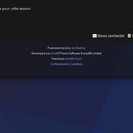
 pour cette session
Nous contacter
Purplexion style by
Ian Bradley
Développé par
phpBB
® Forum Software © phpBB Limited
Traduit par
phpBB-fr.com
Confidentialité
|
Conditions