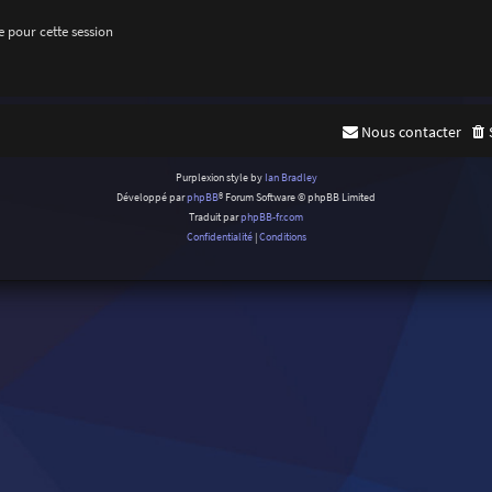
 pour cette session
Nous contacter
Purplexion style by
Ian Bradley
Développé par
phpBB
® Forum Software © phpBB Limited
Traduit par
phpBB-fr.com
Confidentialité
|
Conditions