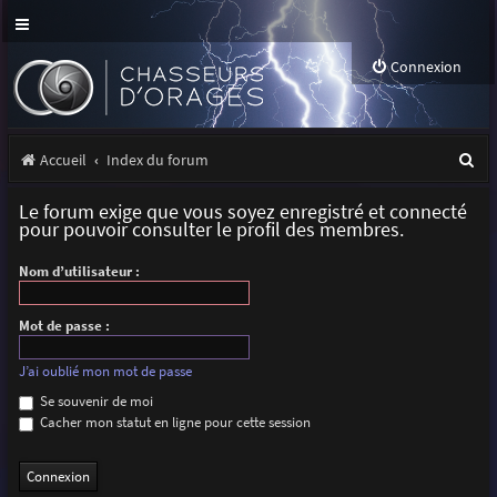
Connexion
R
Accueil
Index du forum
e
Le forum exige que vous soyez enregistré et connecté
c
pour pouvoir consulter le profil des membres.
h
Nom d’utilisateur :
e
r
Mot de passe :
c
J’ai oublié mon mot de passe
h
Se souvenir de moi
Cacher mon statut en ligne pour cette session
e
r