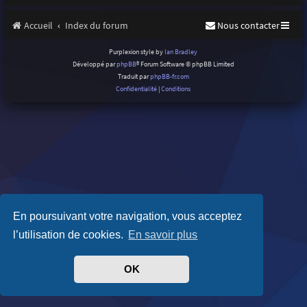
Accueil
Index du forum
Nous contacter
Purplexion style by
Ian Bradley
Développé par
phpBB
® Forum Software © phpBB Limited
Traduit par
phpBB-fr.com
Confidentialité
|
Conditions
En poursuivant votre navigation, vous acceptez
l’utilisation de cookies.
En savoir plus
OK