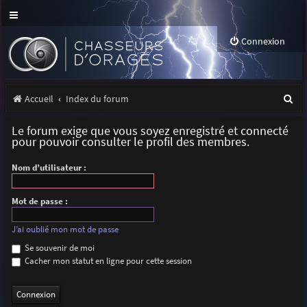
Connexion
R
Accueil
Index du forum
e
Le forum exige que vous soyez enregistré et connecté
c
pour pouvoir consulter le profil des membres.
h
Nom d’utilisateur :
e
r
Mot de passe :
c
J’ai oublié mon mot de passe
h
Se souvenir de moi
Cacher mon statut en ligne pour cette session
e
r