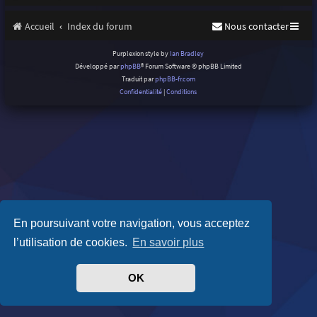
Accueil
Index du forum
Nous contacter
Purplexion style by
Ian Bradley
Développé par
phpBB
® Forum Software © phpBB Limited
Traduit par
phpBB-fr.com
Confidentialité
|
Conditions
En poursuivant votre navigation, vous acceptez
l’utilisation de cookies.
En savoir plus
OK