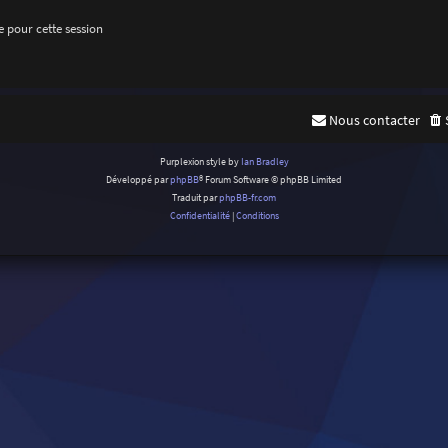
 pour cette session
Nous contacter
Purplexion style by
Ian Bradley
Développé par
phpBB
® Forum Software © phpBB Limited
Traduit par
phpBB-fr.com
Confidentialité
|
Conditions